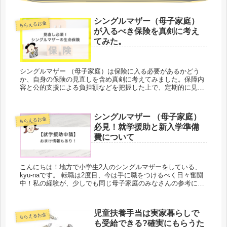
シングルマザー（母子家庭）
もらえるお金
が入るべき保険を真剣に考え
てみた。
シングルマザー （母子家庭）は保険に入る必要があるかどう
か、自身の保険の見直しを含め真剣に考えてみました。保障内
容と公的支援による負担額などを把握した上で、定期的に見直
す点をまとめました。毎日忙しい母子家庭の皆さんへ分かりや
すく丁寧に説明します。
シングルマザー （母子家庭）
もらえるお金
必見！就学援助と新入学準備
費について
こんにちは！地方で小学生2人のシングルマザーをしている、
kyu-naです。 転職は2度目、今は手に職をつけるべく日々奮闘
中！私の経験が、少しでも同じ母子家庭のみなさんの参考にな
ればという思いでブログを始めました。 さて今日は、シングル
マザー...
児童扶養手当は実家暮らしで
もらえるお金
も受給できる?確実にもらうた