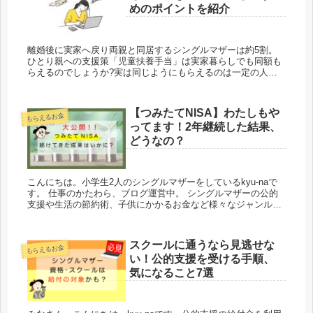
めのポイントを紹介
離婚後に実家へ戻り両親と同居するシングルマザーは約5割。
ひとり親への支援策「児童扶養手当」は実家暮らしでも同額も
らえるのでしょうか?実は同じようにもらえるのは一定の人だ
け。場合によっては支給対象外となることも･･･。おおよその
所得を計算してそんな不安から解放されましょう!
【つみたてNISA】わたしもや
もらえるお金
ってます！2年継続した結果、
どうなの？
こんにちは。小学生2人のシングルマザーをしているkyu-naで
す。 仕事のかたわら、ブログ運営中。 シングルマザーの公的
支援や生活の節約術、子供にかかるお金など様々なジャンルを
経験と知識でこなしているところです。 実体験を含め色々とお
役立ち...
スクールに通うなら見逃せな
もらえるお金
い！公的支援を受ける手順、
気になること7選