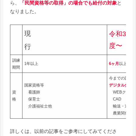
ら、
「民間資格等の取得」の場合でも給付の対象
と
なりました。
現
令和3年
度〜
行
訓練
1年以上
6ヶ月
以上
期間
今までの国家
国家資格等
デジタル分野
資
看護師
WEBクリエ
格
保育士
CAD
介護福祉士他
輸送・運転機
農業関係な
詳しくは、以前の記事をご参考にしてみてくださ