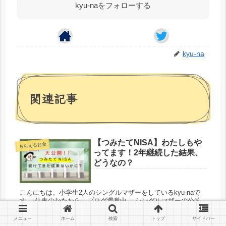
kyu-naをフォローする
kyu-na
関連記事
【つみたてNISA】わたしもや
もらえるお金
ってます！2年継続した結果、
どうなの？
こんにちは。小学生2人のシングルマザーをしているkyu-naで
す。 仕事のかたわら、ブログ運営中。 シングルマザーの公的
支援や生活の節約術、子供にかかるお金など様々なジャンルを
経験と知識でこなしているところです。 実体験を含め色々とお
メニュー
ホーム
検索
トップ
サイドバー
役立ち...