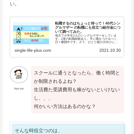
い。
転職するのはちょっと待って！40代シン
グルマザー の転職にも役立つ給付金につ
いて調べてみた。
地方で小学生2人のシングルマザーをしていま
す。2度の転職経験あり。手に職をつけるべく、
日々奮闘中です。さて、ひとり親の方向けにあ
る給付金の制度についてみなさんご存知でしょ
うか？令和3年度に限りの要件もありますので転
single-life-plus.com
2021.10.30
職を考えている方必見です。
スクールに通うとなったら、働く時間と
か制限されるよね？
kyu-na
生活費た受講費用も稼がないといけない
し、、、
何かいい方法はあるのかな？
そんな時役立つのは、