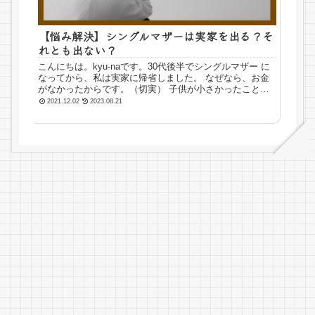
【悩み解決】シングルマザーは実家を出る？そ
れとも出ない？
こんにちは。kyu-naです。30代後半でシングルマザー に
なってから、私は実家に帰省しました。 なぜなら、お金
がなかったからです。（切実） 子供が小さかったことも
あり、専業主婦で子供や家のことをしていました。しか
2021.12.02
2023.08.21
し、私は体が弱く、体調もみ...