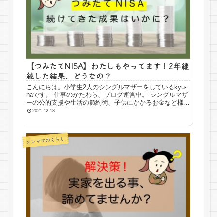
【つみたてNISA】わたしもやってます！2年継
続した結果、どうなの？
こんにちは。小学生2人のシングルマザーをしているkyu-
naです。 仕事のかたわら、ブログ運営中。 シングルマザ
ーの公的支援や生活の節約術、子供にかかるお金など様々
なジャンルを経験と知識でこなしているところです。 実
2021.12.13
体験を含め色々とお役立ち...
シンママのくらし