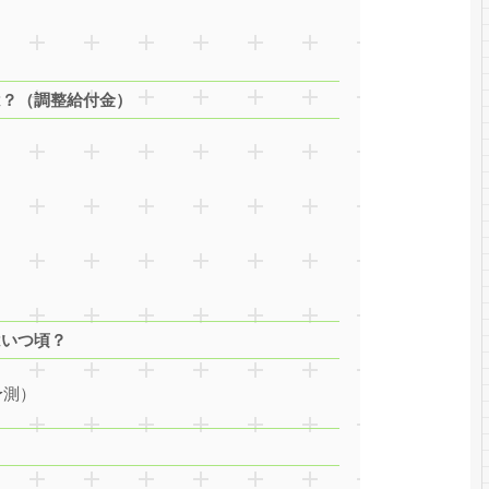
は？（調整給付金）
はいつ頃？
予測）