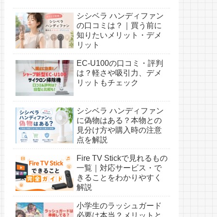
シシベラ ハンディファン
の口コミは？｜買う前に
知りたいメリット・デメ
リット
EC-U100の口コミ・評判
は？軽さや吸引力、デメ
リットもチェック
シシベラ ハンディファン
に偽物はある？本物との
見分け方や購入時の注意
点を解説
Fire TV Stickで見れるもの
一覧｜対応サービス・で
きることをわかりやすく
解説
小学生のラッシュガード
必要は本当？メリットと