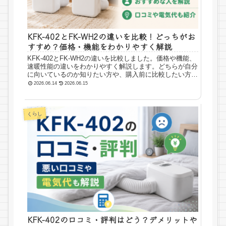
KFK-402とFK-WH2の違いを比較！どっちがお
すすめ？価格・機能をわかりやすく解説
KFK-402とFK-WH2の違いを比較しました。価格や機能、
速暖性能の違いをわかりやすく解説します。どちらが自分
に向いているのか知りたい方や、購入前に比較したい方は
ぜひ参考にしてください。
2026.06.14
2026.06.15
くらし
KFK-402の口コミ・評判はどう？デメリットや