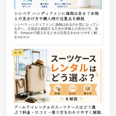
シシベラ ハンディファンに偽物はある？本物
との見分け方や購入時の注意点を解説
シシベラ ハンディファンに偽物はあるのか気になってい
る方へ。正規品を確認する方法や本物との見分け方、楽
天・Amazonで購入するときの注意点をわかりやすく解説
します。購入前に確認したいポイントもまとめました。
2026.06.24
買い物
アールワイレンタルのスーツケースはどう選
ぶ？料金・口コミ・借り方をわかりやすく解説