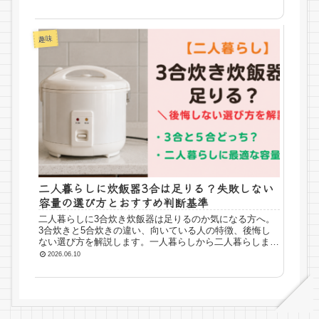
くまとめました。
趣味
二人暮らしに炊飯器3合は足りる？失敗しない
容量の選び方とおすすめ判断基準
二人暮らしに3合炊き炊飯器は足りるのか気になる方へ。
3合炊きと5合炊きの違い、向いている人の特徴、後悔し
ない選び方を解説します。一人暮らしから二人暮らしまで
使いやすい容量の目安も紹介。
2026.06.10