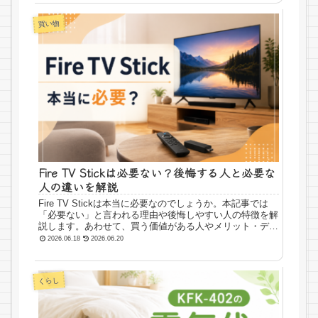
買い物
Fire TV Stickは必要ない？後悔する人と必要な
人の違いを解説
Fire TV Stickは本当に必要なのでしょうか。本記事では
「必要ない」と言われる理由や後悔しやすい人の特徴を解
説します。あわせて、買う価値がある人やメリット・デメ
リット、Chromecastやスマートテレビとの違いも紹介。
2026.06.18
2026.06.20
購入前に自分に合っているか判断したい方は参考にしてく
ださい。
くらし