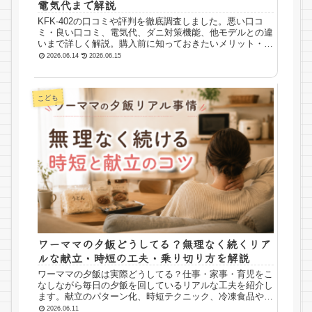
電気代まで解説
KFK-402の口コミや評判を徹底調査しました。悪い口コ
ミ・良い口コミ、電気代、ダニ対策機能、他モデルとの違
いまで詳しく解説。購入前に知っておきたいメリット・デ
メリットやおすすめな人もまとめています。
2026.06.14
2026.06.15
こども
ワーママの夕飯どうしてる？無理なく続くリア
ルな献立・時短の工夫・乗り切り方を解説
ワーママの夕飯は実際どうしてる？仕事・家事・育児をこ
なしながら毎日の夕飯を回しているリアルな工夫を紹介し
ます。献立のパターン化、時短テクニック、冷凍食品や作
り置きの活用法、しんどい日の乗り切り方までわかりやす
2026.06.11