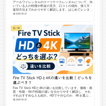
アールワイレンタルのスーツケースレンタルについて、向
いている人の特徴や料金の見方、口コミの傾向、借り方・
返却方法までわかりやすく解説します。はじめてレンタル
を利用する方にも役立つ選び方のポイントをまとめまし
2026.06.22
た。
買い物
Fire TV Stick HDと4Kの違いを比較｜どっちを
選ぶべき？
Fire TV Stick HDと4Kの違いを比較しています。価格・画
質・性能・Wi-Fi性能の違いを分かりやすく解説し、それ
ぞれおすすめな人も紹介。HDで十分なのか、4Kを選ぶべ
きか迷っている方は参考にしてください。
2026.06.20